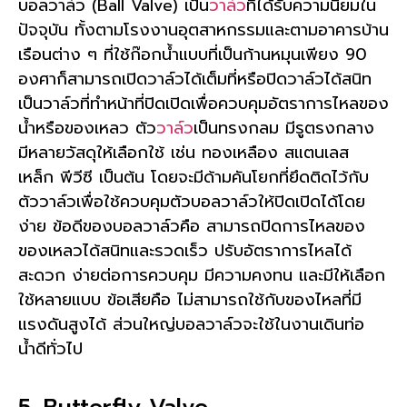
บอลวาล์ว (Ball Valve) เป็น
วาล์ว
ที่ได้รับความนิยมใน
ปัจจุบัน ทั้งตามโรงงานอุตสาหกรรมและตามอาคารบ้าน
เรือนต่าง ๆ ที่ใช้ก๊อกน้ำแบบที่เป็นก้านหมุนเพียง 90
องศาก็สามารถเปิดวาล์วได้เต็มที่หรือปิดวาล์วได้สนิท
เป็นวาล์วที่ทำหน้าที่ปิดเปิดเพื่อควบคุมอัตราการไหลของ
น้ำหรือของเหลว ตัว
วาล์ว
เป็นทรงกลม มีรูตรงกลาง
มีหลายวัสดุให้เลือกใช้ เช่น ทองเหลือง สแตนเลส
เหล็ก พีวีซี เป็นต้น โดยจะมีด้ามคันโยกที่ยึดติดไว้กับ
ตัววาล์วเพื่อใช้ควบคุมตัวบอลวาล์วให้ปิดเปิดได้โดย
ง่าย ข้อดีของบอลวาล์วคือ สามารถปิดการไหลของ
ของเหลวได้สนิทและรวดเร็ว ปรับอัตราการไหลได้
สะดวก ง่ายต่อการควบคุม มีความคงทน และมีให้เลือก
ใช้หลายแบบ ข้อเสียคือ ไม่สามารถใช้กับของไหลที่มี
แรงดันสูงได้ ส่วนใหญ่บอลวาล์วจะใช้ในงานเดินท่อ
น้ำดีทั่วไป