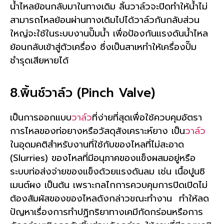
น้ำไหลย้อนกลับมาในทางเดิม ลิ้นวาล์วจะปิดทำให้น้ำไม่
สามารถไหลย้อนผ่านทางเดิมไปได้วาล์วกันกลับส่วน
ใหญ่จะใช้ในระบบงานปั๊มน้ำ เพื่อป้องกันแรงดันน้ำไหล
ย้อนกลับเข้าสู่ตัวเครื่อง ซึ่งเป็นสาเหทำให้เครื่องปั๊ม
ชำรุดเสียหายได้
8.พิ้นช์วาล์ว (Pinch Valve)
เป็นการออกแบบ
วาล์ว
ที่ง่ายที่สุดเพื่อใช้ควบคุมอัตรา
การไหลของท่อยางหรือวัสดุสังเคราะห์ยาง เป็น
วาล์ว
ในอุดมคติสำหรับงานที่ใช้กับของไหลที่ไม่สะอาด
(Slurries) ของไหลที่มีอนุภาคของแข็งผสมอยู่หรือ
ระบบท่อส่งจ่ายของแข็งด้วยแรงดันลม เช่น เนื้อปูนซิ
เมนต์ผง เป็นต้น เพราะกลไกการควบคุมการปิดเปิดไม่
ต้องสัมผัสของของไหลดังกล่าวขณะทำงาน ทำให้ลด
ปัญหาเรื่องการทำปฏิกริยาทางเคมีกัดกร่อนหรือการ